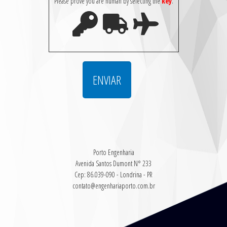
Please prove you are human by selecting the
key
.
Porto Engenharia
Avenida Santos Dumont N° 233
Cep: 86.039-090 - Londrina - PR
contato@engenhariaporto.com.br